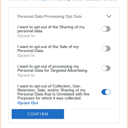
third parties.
Facebook Accède à Vos Photos Sans Consentement:
Désactivez-le Facilement
Personal Data Processing Opt Outs
Comment tourner la page après une rupture en 2026
I want to opt-out of the Sharing of my
personal data.
Découvrez la clé simple
Opted In
6 phrases puissantes pour imposer le respect sans crier
I want to opt-out of the Sale of my
Personal Data.
Couple : les surnoms amoureux les plus donnés dans le
Opted In
monde (et les 5 préférés des Français !)
I want to opt-out of processing my
Personal Data for Targeted Advertising.
Variations du 69 : les conseils de notre sexologue pour
Opted In
pimenter cette position sexuelle
I want to opt-out of Collection, Use,
Retention, Sale, and/or Sharing of my
Personal Data that Is Unrelated with the
Purposes for which it was collected.
Opted Out
Commentaires récents
CONFIRM
Edward Burgy
sur
Voici la clé pour être heureux en