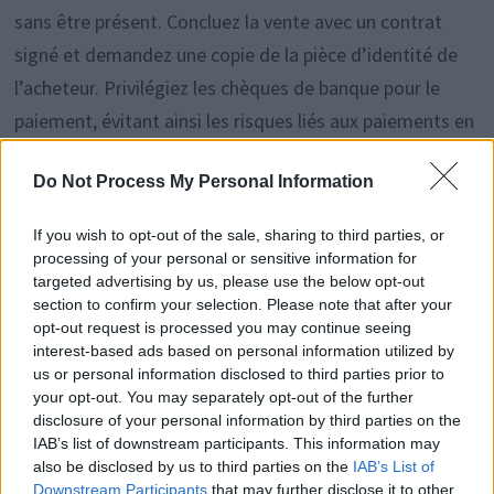
sans être présent. Concluez la vente avec un contrat
signé et demandez une copie de la pièce d’identité de
l’acheteur. Privilégiez les chèques de banque pour le
paiement, évitant ainsi les risques liés aux paiements en
espèces. Soyez vigilant pour éviter toute forme
Do Not Process My Personal Information
d’arnaque.
If you wish to opt-out of the sale, sharing to third parties, or
processing of your personal or sensitive information for
targeted advertising by us, please use the below opt-out
Rechercher
section to confirm your selection. Please note that after your
opt-out request is processed you may continue seeing
RECHERCHER
interest-based ads based on personal information utilized by
us or personal information disclosed to third parties prior to
your opt-out. You may separately opt-out of the further
disclosure of your personal information by third parties on the
IAB’s list of downstream participants. This information may
Articles récents
also be disclosed by us to third parties on the
IAB’s List of
Downstream Participants
that may further disclose it to other