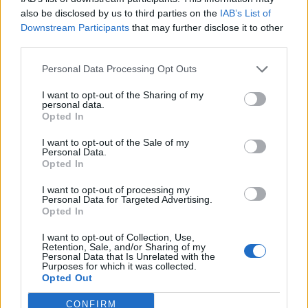
also be disclosed by us to third parties on the
IAB’s List of
Downstream Participants
that may further disclose it to other
third parties.
Personal Data Processing Opt Outs
I want to opt-out of the Sharing of my
personal data.
Opted In
FAMILLE
I want to opt-out of the Sale of my
Grand-parents : Comment faire respecter
Personal Data.
Opted In
votre droit de visite en cas de conflit
I want to opt-out of processing my
par
Histoire Au Masculin
19 juin 2026
0
Personal Data for Targeted Advertising.
Opted In
Lorsqu’une séparation ou un conflit coupe le lien entre
I want to opt-out of Collection, Use,
un grand-parent et son petit-enfant, celui-ci se
Retention, Sale, and/or Sharing of my
Personal Data that Is Unrelated with the
demande souvent s’il a un droit de visite. En …
Purposes for which it was collected.
Opted Out
CONFIRM