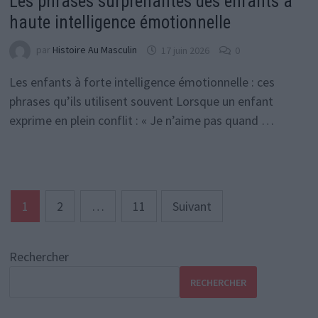
Les phrases surprenantes des enfants à
haute intelligence émotionnelle
par
Histoire Au Masculin
17 juin 2026
0
Les enfants à forte intelligence émotionnelle : ces
phrases qu’ils utilisent souvent Lorsque un enfant
exprime en plein conflit : « Je n’aime pas quand …
Pagination
1
2
…
11
Suivant
des
publications
Rechercher
RECHERCHER