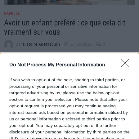
FAMILLE
Avoir un enfant préféré : ce que cela dit
vraiment sur vous
par
Histoire Au Masculin
27 juin 2026
0
Avoir un enfant préféré : ce que cela révèle selon un
Do Not Process My Personal Information
pédopsychiatre Beaucoup de parents hésitent à
l’admettre, mais il est fréquent d’avoir une préférence
If you wish to opt-out of the sale, sharing to third parties, or
…
processing of your personal or sensitive information for
targeted advertising by us, please use the below opt-out
section to confirm your selection. Please note that after your
opt-out request is processed you may continue seeing
interest-based ads based on personal information utilized by
us or personal information disclosed to third parties prior to
your opt-out. You may separately opt-out of the further
disclosure of your personal information by third parties on the
IAB’s list of downstream participants. This information may