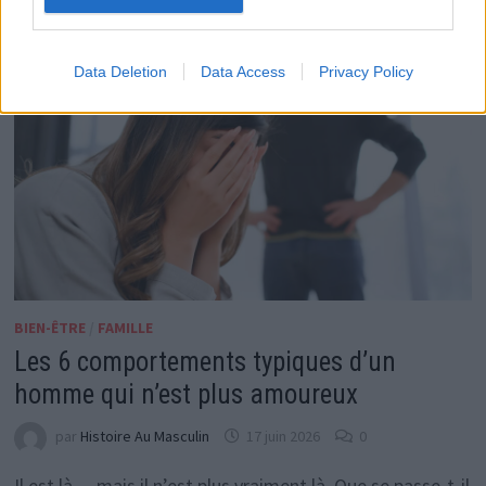
Data Deletion
Data Access
Privacy Policy
BIEN-ÊTRE
/
FAMILLE
Les 6 comportements typiques d’un
homme qui n’est plus amoureux
par
Histoire Au Masculin
17 juin 2026
0
Il est là… mais il n’est plus vraiment là. Que se passe-t-il