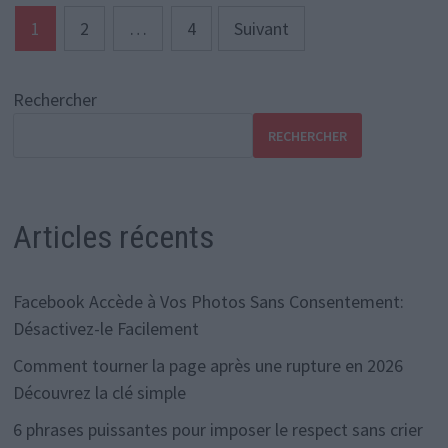
Pagination
1
2
…
4
Suivant
des
publications
Rechercher
RECHERCHER
Articles récents
Facebook Accède à Vos Photos Sans Consentement:
Désactivez-le Facilement
Comment tourner la page après une rupture en 2026
Découvrez la clé simple
6 phrases puissantes pour imposer le respect sans crier