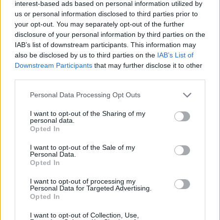
l’éducation de ses enfants. Père …
interest-based ads based on personal information utilized by
us or personal information disclosed to third parties prior to
your opt-out. You may separately opt-out of the further
disclosure of your personal information by third parties on the
IAB’s list of downstream participants. This information may
also be disclosed by us to third parties on the
IAB’s List of
Downstream Participants
that may further disclose it to other
third parties.
Personal Data Processing Opt Outs
I want to opt-out of the Sharing of my
personal data.
Opted In
I want to opt-out of the Sale of my
Personal Data.
Opted In
I want to opt-out of processing my
SEXO
Personal Data for Targeted Advertising.
Romain, 27 ans, fétichiste : « J’ai aidé des
Opted In
femmes à aimer leurs pieds »
I want to opt-out of Collection, Use,