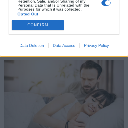
Retention, Sale, and/or Sharing of my
Personal Data that Is Unrelated with the
par
Histoire Au Masculin
24 mars 2026
0
Purposes for which it was collected.
Opted Out
Romain est fétichiste du pied. Longtemps, il n’a pas
CONFIRM
assumé sa préférence. Il nous raconte son parcours, ses
doutes, ses partenaires… Je ne saurais pas …
Data Deletion
Data Access
Privacy Policy