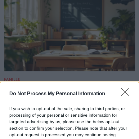
FAMILLE
Jean Dujardin dévoile sa vision simple et
Do Not Process My Personal Information
sincère de l’éducation de ses enfants
If you wish to opt-out of the sale, sharing to third parties, or
par
Histoire Au Masculin
24 mars 2026
0
processing of your personal or sensitive information for
targeted advertising by us, please use the below opt-out
En pleine promotion de son nouveau film, Les rayons et
section to confirm your selection. Please note that after your
les ombres, Jean Dujardin s’est confié sur sa vision de
opt-out request is processed you may continue seeing