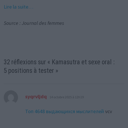
Lire la suite…
Source : Journal des femmes
32 réflexions sur «
Kamasutra et sexe oral :
5 positions à tester
»
dit :
syqrvljdq
14 octobre 2025 à 12h19
Топ 4648 выдающихся мыслителей
vcv