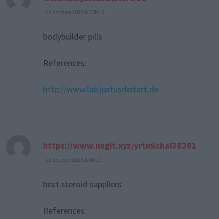
16 octobre 2025 à 23h10
bodybuilder pills
References:
http://www.lab.justusdeitert.de
https://www.nxgit.xyz/yrtmichal38201
dit :
17 octobre 2025 à 0h10
best steroid suppliers
References: