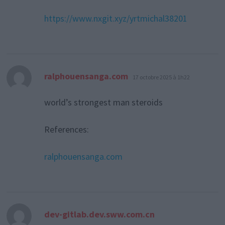
https://www.nxgit.xyz/yrtmichal38201
dit :
ralphouensanga.com
17 octobre 2025 à 1h22
world’s strongest man steroids
References:
ralphouensanga.com
dit :
dev-gitlab.dev.sww.com.cn