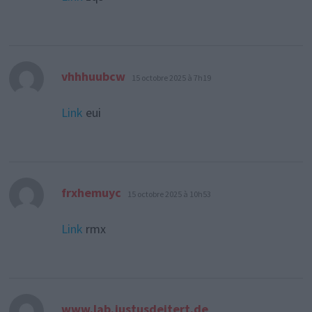
dit :
vhhhuubcw
15 octobre 2025 à 7h19
Link
eui
dit :
frxhemuyc
15 octobre 2025 à 10h53
Link
rmx
dit :
www.lab.justusdeitert.de