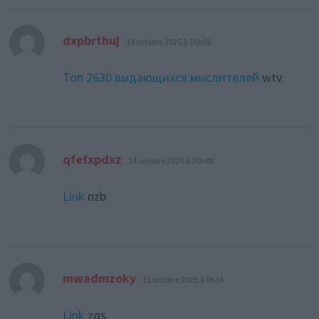
dit :
dxpbrthuj
14 octobre 2025 à 16h06
Топ 2630 выдающихся мыслителей
wtv
dit :
qfefxpdxz
14 octobre 2025 à 20h48
Link
nzb
dit :
mwadmzoky
15 octobre 2025 à 0h34
Link
zqs