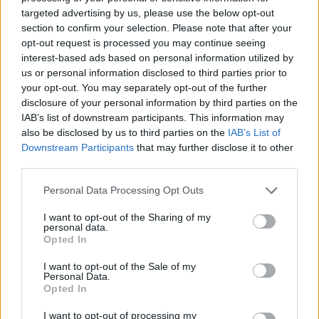
effectively, making it a smart selection for
targeted advertising by us, please use the below opt-out
anybody on the lookout for pure aid.
section to confirm your selection. Please note that after your
It’s already found in the body as half of a
opt-out request is processed you may continue seeing
interest-based ads based on personal information utilized by
larger hormone (alpha-MSH).
us or personal information disclosed to third parties prior to
your opt-out. You may separately opt-out of the further
KPV is a tripeptide (i.e. 3 amino acids
disclosure of your personal information by third parties on the
IAB’s list of downstream participants. This information may
long) that makes up the C-terminal end of
also be disclosed by us to third parties on the
IAB’s List of
a larger naturally occurring melanocortin
Downstream Participants
that may further disclose it to other
peptide hormone
third parties.
in your physique known as alpha-
Personal Data Processing Opt Outs
melanocyte-stimulating hormone (α-
MSH).
I want to opt-out of the Sharing of my
personal data.
Peptide therapy is a specialized and
Opted In
intricate subject that warrants cautious
I want to opt-out of the Sale of my
consideration underneath the supervision
Personal Data.
Opted In
of
a certified healthcare skilled. While this
I want to opt-out of processing my