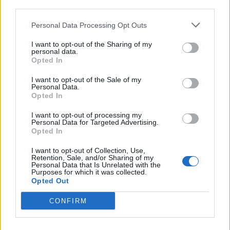
peut aller et venir. Elle insiste aussi sur le fait que cette
third parties.
estime peut se travailler, se réparer et s’entretenir.
Personal Data Processing Opt Outs
I want to opt-out of the Sharing of my
Entretien avec Violaine de Laplagnolle, spécialiste en
personal data.
Opted In
relations de couple et en famille, et présidente de la
Fédération Nationale Couples et Familles.
I want to opt-out of the Sale of my
Personal Data.
Opted In
I want to opt-out of processing my
Personal Data for Targeted Advertising.
Opted In
Rechercher
I want to opt-out of Collection, Use,
RECHERCHER
Retention, Sale, and/or Sharing of my
Personal Data that Is Unrelated with the
Purposes for which it was collected.
Opted Out
Articles récents
CONFIRM