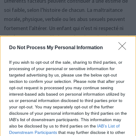
Différents facteurs peuvent contribuer à une estime de
soi faible, selon l’histoire de chacun. La maltraitance
morale, physique, verbale ou les abus sexuels peuvent
fortement l’altérer. Un enfant qui n’est ni respecté ni
aimé peut penser qu’il n’a pas de valeur. L’estime de soi
peut aussi fluctuer au cours de la vie, en fonction des
Do Not Process My Personal Information
épreuves, comme la perte d’un proche ou un
If you wish to opt-out of the sale, sharing to third parties, or
licenciement.
processing of your personal or sensitive information for
targeted advertising by us, please use the below opt-out
La possibilité de se relever
section to confirm your selection. Please note that after your
opt-out request is processed you may continue seeing
interest-based ads based on personal information utilized by
Heureusement, toutes les personnes ayant une estime
us or personal information disclosed to third parties prior to
your opt-out. You may separately opt-out of the further
d’elles-mêmes faible ne tomberont pas
disclosure of your personal information by third parties on the
systématiquement dans une relation toxique. La
IAB’s list of downstream participants. This information may
also be disclosed by us to third parties on the
IAB’s List of
conseillère souligne que l’estime de soi est un état qui
Downstream Participants
that may further disclose it to other