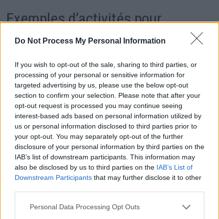
Exemples d’activités pour
apprendre les gestes écolos aux
Do Not Process My Personal Information
enfants
If you wish to opt-out of the sale, sharing to third parties, or
processing of your personal or sensitive information for
Ateliers de tri des déchets
targeted advertising by us, please use the below opt-out
section to confirm your selection. Please note that after your
opt-out request is processed you may continue seeing
Organisez une activité pratique où les enfants trient
interest-based ads based on personal information utilized by
us or personal information disclosed to third parties prior to
différents déchets recyclables et non-recyclables.
your opt-out. You may separately opt-out of the further
Expliquez-leur le cycle de vie des objets et l’importance
disclosure of your personal information by third parties on the
IAB’s list of downstream participants. This information may
de recycler pour préserver la planète.
also be disclosed by us to third parties on the
IAB’s List of
Downstream Participants
that may further disclose it to other
Journée sans plastique
third parties.
Personal Data Processing Opt Outs
Proposez une journée où les enfants évitent tout