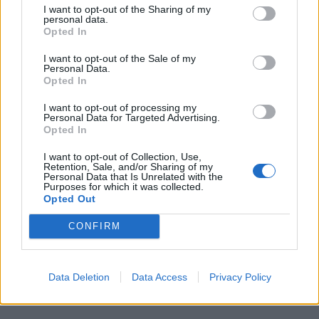
I want to opt-out of the Sharing of my
produit en plastique à usage unique. Encouragez-les à
personal data.
Opted In
utiliser des gourdes, des boîtes réutilisables ou des sacs
I want to opt-out of the Sale of my
en tissu. Cela leur permet de prendre conscience de
Personal Data.
Opted In
l’impact du plastique sur l’environnement.
I want to opt-out of processing my
Personal Data for Targeted Advertising.
Plantation d’arbres ou de fleurs
Opted In
I want to opt-out of Collection, Use,
Participez à une activité de jardinage ou de plantation
Retention, Sale, and/or Sharing of my
Personal Data that Is Unrelated with the
Purposes for which it was collected.
dans la cour de l’école ou à la maison. Cela sensibilise à
Opted Out
la biodiversité et à l’importance des arbres pour lutter
CONFIRM
contre le changement climatique.
Balades en nature et observation de
Data Deletion
Data Access
Privacy Policy
la biodiversité