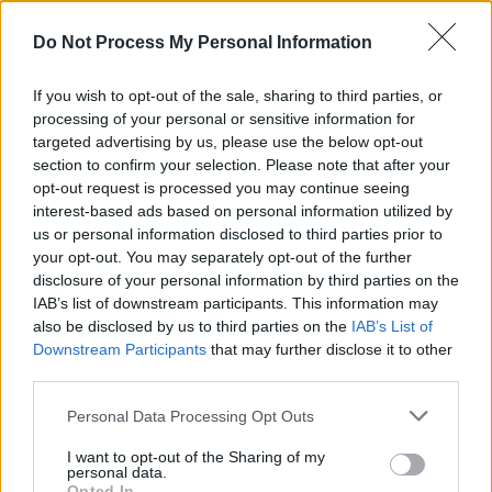
une difficulté à identifier et exprimer ses émotions.
Do Not Process My Personal Information
Selon des études, environ 15 % de la population serait
concernée. La froideur peut aussi accompagner certains
If you wish to opt-out of the sale, sharing to third parties, or
processing of your personal or sensitive information for
troubles de la personnalité ou du spectre autistique,
targeted advertising by us, please use the below opt-out
mais seul un professionnel de santé mentale peut poser
section to confirm your selection. Please note that after your
opt-out request is processed you may continue seeing
un diagnostic précis.
interest-based ads based on personal information utilized by
us or personal information disclosed to third parties prior to
Comment se protéger sans juger
your opt-out. You may separately opt-out of the further
disclosure of your personal information by third parties on the
la personne froide
IAB’s list of downstream participants. This information may
also be disclosed by us to third parties on the
IAB’s List of
Downstream Participants
that may further disclose it to other
Face à une personne au cœur froid, les psychologues
third parties.
recommandent de clarifier vos attentes dans la relation,
Personal Data Processing Opt Outs
d’observer ses actes plutôt que ses promesses, et de
I want to opt-out of the Sharing of my
poser des limites claires si la critique, le mépris ou le
personal data.
Opted In