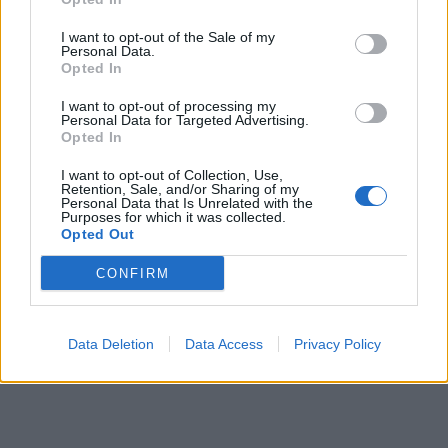
contrôle deviennent constants. Il est important de
garder une attitude calme, d’expliquer simplement vos
I want to opt-out of the Sale of my
Personal Data.
besoins et d’accepter que l’autre ne puisse pas toujours
Opted In
y répondre, pour préserver votre équilibre émotionnel.
I want to opt-out of processing my
Personal Data for Targeted Advertising.
Opted In
Si vous reconnaissez plusieurs de ces traits en vous, il ne
I want to opt-out of Collection, Use,
s’agit pas de vous condamner. Il peut s’agir de
Retention, Sale, and/or Sharing of my
Personal Data that Is Unrelated with the
mécanismes de protection qui ont duré trop longtemps.
Purposes for which it was collected.
Opted Out
Un travail thérapeutique, l’apprentissage de
l’intelligence émotionnelle et de petits pas vers plus de
CONFIRM
vulnérabilité peuvent aider à assouplir cette armure,
sans pour autant devenir quelqu’un d’extraverti ou de
Data Deletion
Data Access
Privacy Policy
démonstratif.