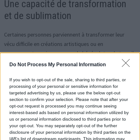
Une capacité de transformation
et de sublimation
Certaines personnes parviennent à transformer leur
vécu difficile en créations artistiques ou en
engagements sociaux, comme le bénévolat ou le travail
dans l’aide. La sublimation permet de transformer une
Do Not Process My Personal Information
souffrance psychique en une production valorisée
If you wish to opt-out of the sale, sharing to third parties, or
socialement. Elle peut aussi se traduire par des succès
processing of your personal or sensitive information for
dans différents domaines : intellectuel, sportif ou
targeted advertising by us, please use the below opt-out
familial.
section to confirm your selection. Please note that after your
opt-out request is processed you may continue seeing
interest-based ads based on personal information utilized by
La diversité des réactions face à
us or personal information disclosed to third parties prior to
your opt-out. You may separately opt-out of the further
un vécu similaire
disclosure of your personal information by third parties on the
IAB’s list of downstream participants. This information may