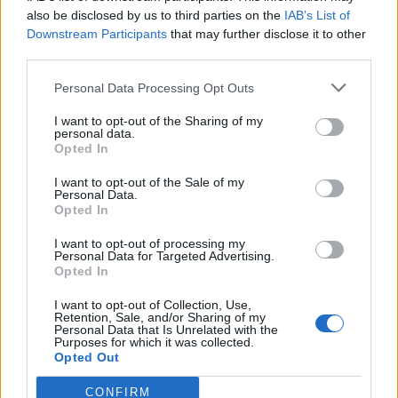
also be disclosed by us to third parties on the
IAB’s List of
Il est important de noter qu’un même comportement à
Downstream Participants
that may further disclose it to other
l’âge adulte peut avoir des causes très différentes.
third parties.
Inversement, des événements similaires vécus dans
Personal Data Processing Opt Outs
l’enfance peuvent générer des réactions variées chez
I want to opt-out of the Sharing of my
chacun. Cette diversité est souvent visible même au sein
personal data.
Opted In
d’une même fratrie.
I want to opt-out of the Sale of my
Personal Data.
L’importance de l’écoute et du
Opted In
travail thérapeutique
I want to opt-out of processing my
Personal Data for Targeted Advertising.
Opted In
Le psychologue insiste sur le fait que sortir de
I want to opt-out of Collection, Use,
Retention, Sale, and/or Sharing of my
l’isolement est une étape essentielle. Parler à un proche,
Personal Data that Is Unrelated with the
Purposes for which it was collected.
un ami ou un collègue permet d’obtenir un regard
Opted Out
extérieur et de ne pas rester seul face à son vécu. Cela
CONFIRM