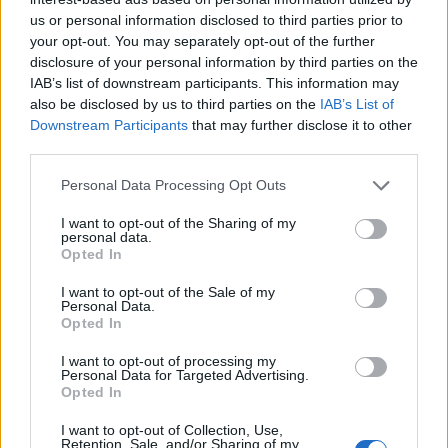
us or personal information disclosed to third parties prior to
Il faut veiller à ce que la personne ne passe pas toute la
your opt-out. You may separately opt-out of the further
disclosure of your personal information by third parties on the
journée dans l’obscurité, ce qui perturberait son rythme
IAB’s list of downstream participants. This information may
circadien. Des activités en extérieur, comme des
also be disclosed by us to third parties on the
IAB’s List of
Downstream Participants
that may further disclose it to other
promenades ou du jardinage, sont recommandées.
third parties.
L’utilisation d’un dispositif de luminothérapie peut
Personal Data Processing Opt Outs
également être envisagée.
I want to opt-out of the Sharing of my
personal data.
Après le coucher du soleil, il est utile de maintenir une
Opted In
bonne luminosité dans le lieu de vie avec des lumières
I want to opt-out of the Sale of my
douces. La nuit, une veilleuse peut aussi aider à rassurer
Personal Data.
Opted In
la personne.
I want to opt-out of processing my
Personal Data for Targeted Advertising.
Entourer la personne en début de
Opted In
soirée
I want to opt-out of Collection, Use,
Retention, Sale, and/or Sharing of my