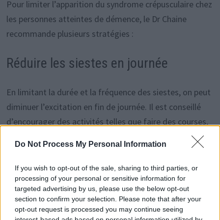
Pour limiter l’apparition du syndrome crépusculaire chez
les personnes atteintes de démence, le Dr Chaine
recommande plusieurs stratégies :
Réduire les siestes en journée
En limitant la durée et la fréquence des siestes, on peut
diminuer l’excitation en fin de journée. Il est conseillé
d’encourager des activités telles que faire des courses,
marcher dans le quartier, ou pratiquer des activités
Do Not Process My Personal Information
sociales ou sportives (danse, jeux de société,
bénévolat…).
If you wish to opt-out of the sale, sharing to third parties, or
processing of your personal or sensitive information for
targeted advertising by us, please use the below opt-out
Augmenter l’exposition à la lumière
section to confirm your selection. Please note that after your
naturelle
opt-out request is processed you may continue seeing
interest-based ads based on personal information utilized by