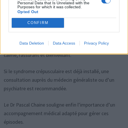
Personal Data that Is Unrelated with the
Purposes for which it was collected.
Pour réduire l’angoisse en fin de journée, il est conseillé
Opted Out
de prévoir des activités calmes : dîner, regarder un film
CONFIRM
ou jouer à un jeu tranquille en famille. L’isolement peut
augmenter les symptômes, il faut donc privilégier la
Data Deletion
Data Access
Privacy Policy
présence rassurante de l’entourage, qui doit rester
calme, rassurant et bienveillant.
Si le syndrome crépusculaire est déjà installé, une
consultation auprès du médecin généraliste ou d’un
psychiatre est recommandée.
Le Dr Pascal Chaine souligne enfin l’importance d’un
accompagnement médical adapté pour gérer ces
épisodes.