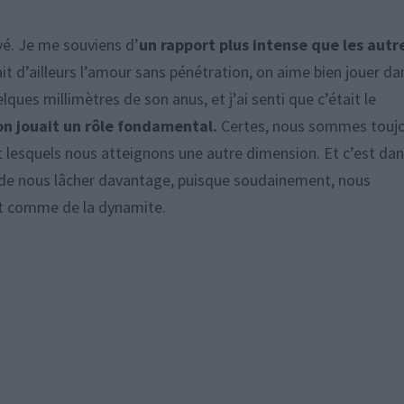
ivé. Je me souviens d’
un rapport plus intense que les autr
ait d’ailleurs l’amour sans pénétration, on aime bien jouer da
ques millimètres de son anus, et j’ai senti que c’était le
ion jouait un rôle fondamental.
Certes, nous sommes touj
nt lesquels nous atteignons une autre dimension. Et c’est da
de nous lâcher davantage, puisque soudainement, nous
nt comme de la dynamite.