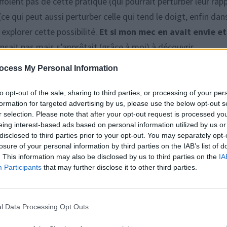
olent pas de cette pratique (qui pourrait perturber leur rap
e (ce qui peut aussi perturber celle qui tend le doigt, enfin dan
explorer cette possibilité.
Et si mon mec en avait envie et
pensait pas mais s’apprêtait (grâce à moi) à découvrir
ocess My Personal Information
rocher l’anus en douceur, tourner auto
to opt-out of the sale, sharing to third parties, or processing of your per
formation for targeted advertising by us, please use the below opt-out s
enaire… »
r selection. Please note that after your opt-out request is processed y
eing interest-based ads based on personal information utilized by us or
disclosed to third parties prior to your opt-out. You may separately opt-
est pas du genre à parler et mettre des mots. On est ensemble
losure of your personal information by third parties on the IAB’s list of
mie
, au bout d’un an de relation. Ça s’est fait naturellement
. This information may also be disclosed by us to third parties on the
IA
Participants
that may further disclose it to other third parties.
pratique qui s’installe en douceur.
Je connais mon mec aus
surant que c’est sa façon de sourire quand il est à deux doigts
bien pris note : il faut approcher l’anus en douceur, tourner au
l Data Processing Opt Outs
nt ou tout content, du genre qui vous signale que vous pouve