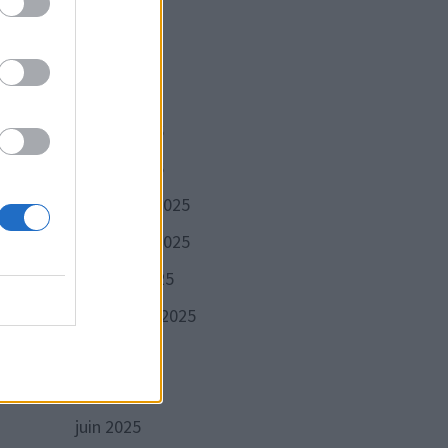
mai 2026
avril 2026
mars 2026
 »
février 2026
janvier 2026
out.
décembre 2025
 ne
novembre 2025
trop
octobre 2025
zone
septembre 2025
 Il
août 2025
juillet 2025
juin 2025