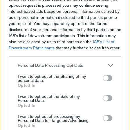
opt-out request is processed you may continue seeing
interest-based ads based on personal information utilized by
4. Reconnaître ses faiblesses
us or personal information disclosed to third parties prior to
your opt-out. You may separately opt-out of the further
disclosure of your personal information by third parties on the
Une identité fragile peut faire que le regard des autres
IAB’s list of downstream participants. This information may
devient central. La moindre distance ou différence peut
also be disclosed by us to third parties on the
IAB’s List of
Downstream Participants
that may further disclose it to other
alors provoquer jalousie ou insécurité. Par exemple, une
third parties.
participante expliquait qu’elle était attirée par les
Personal Data Processing Opt Outs
personnalités froides, car la dopamine de la lune de miel
la rendait moins attentive aux signaux d’alerte.
I want to opt-out of the Sharing of my
personal data.
Opted In
5. Construire une relation plus sereine
I want to opt-out of the Sale of my
Personal Data.
et sécurisante
Opted In
I want to opt-out of processing my
Une relation saine n’est pas un feu d’artifice permanent.
Personal Data for Targeted Advertising.
Opted In
Elle doit plutôt être un espace où l’on se sent libre,