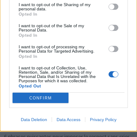
atteindre une forme de plénitude durable.
I want to opt-out of the Sharing of my
personal data.
Opted In
I want to opt-out of the Sale of my
Personal Data.
Rechercher
Opted In
RECHERCHER
I want to opt-out of processing my
Personal Data for Targeted Advertising.
Opted In
I want to opt-out of Collection, Use,
Retention, Sale, and/or Sharing of my
Articles récents
Personal Data that Is Unrelated with the
Purposes for which it was collected.
Opted Out
Facebook Accède à Vos Photos Sans Consentement:
CONFIRM
Désactivez-le Facilement
Comment tourner la page après une rupture en 2026
Data Deletion
Data Access
Privacy Policy
Découvrez la clé simple
6 phrases puissantes pour imposer le respect sans crier