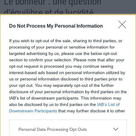
Le bonheur : une question
d’équilibre et de lucidité
Do Not Process My Personal Information
La quête du bonheur est une recherche constante,
jusqu’à ce que l’on réalise qu’un simple état d’esprit
If you wish to opt-out of the sale, sharing to third parties, or
processing of your personal or sensitive information for
peut suffire. Le psychologue américain Martin Seligman,
targeted advertising by us, please use the below opt-out
fondateur de la
Psychologie Positive
, a développé la
section to confirm your selection. Please note that after your
opt-out request is processed you may continue seeing
théorie du PERMA, basée sur cinq éléments essentiels.
interest-based ads based on personal information utilized by
us or personal information disclosed to third parties prior to
Selon cette approche, le bonheur naît d’un équilibre
your opt-out. You may separately opt-out of the further
disclosure of your personal information by third parties on the
entre lucidité et positivité. Il s’agit d’apprendre à se
IAB’s list of downstream participants. This information may
concentrer sur les émotions positives, à s’impliquer
also be disclosed by us to third parties on the
IAB’s List of
Downstream Participants
that may further disclose it to other
dans des activités qui apportent de la satisfaction, et à
third parties.
entretenir des relations solides. Enfin, donner un sens à
Personal Data Processing Opt Outs
sa vie et reconnaître ses réussites contribuent à