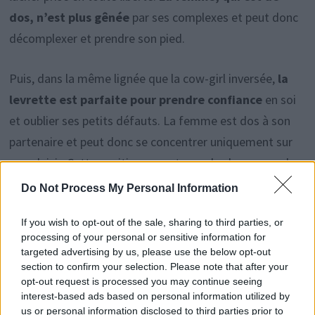
dos, n’est plus gênée
par ses complexes et peut donc
décomplexer et prendre son pied.
Puis, dans la même lignée que la cow-girl inversée,
la
levrette est parfaite pour prendre confiance
en soi
et oublier ses petits défauts. La femme est dos à son
partenaire et peut donc se concentrer uniquement sur
son plaisir. Cette position apporte en plus beaucoup de
plaisir aux deux partenaires et est facile à réaliser.
Do Not Process My Personal Information
Lire la suite…
If you wish to opt-out of the sale, sharing to third parties, or
processing of your personal or sensitive information for
targeted advertising by us, please use the below opt-out
Source : Oh my mag
section to confirm your selection. Please note that after your
opt-out request is processed you may continue seeing
interest-based ads based on personal information utilized by
us or personal information disclosed to third parties prior to