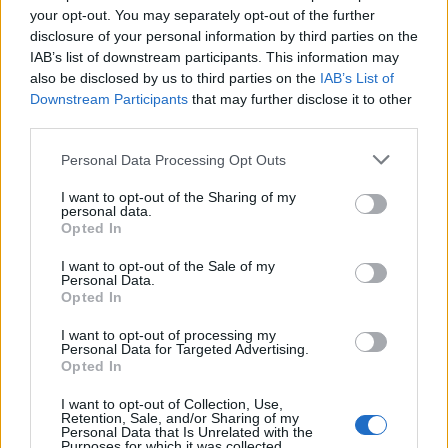
your opt-out. You may separately opt-out of the further
Rechercher
disclosure of your personal information by third parties on the
IAB’s list of downstream participants. This information may
RECHERCHER
also be disclosed by us to third parties on the
IAB’s List of
Downstream Participants
that may further disclose it to other
third parties.
Personal Data Processing Opt Outs
Articles récents
I want to opt-out of the Sharing of my
personal data.
Opted In
Facebook Accède à Vos Photos Sans Consentement:
Désactivez-le Facilement
I want to opt-out of the Sale of my
Personal Data.
Comment tourner la page après une rupture en 2026
Opted In
Découvrez la clé simple
I want to opt-out of processing my
Personal Data for Targeted Advertising.
6 phrases puissantes pour imposer le respect sans crier
Opted In
Couple : les surnoms amoureux les plus donnés dans le
I want to opt-out of Collection, Use,
Retention, Sale, and/or Sharing of my
monde (et les 5 préférés des Français !)
Personal Data that Is Unrelated with the
Purposes for which it was collected.