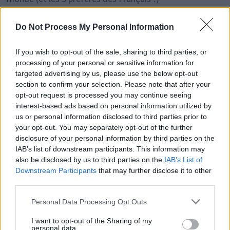
Variations du 69 : les conseils de notre sexologue pour
Do Not Process My Personal Information
pimenter cette position sexuelle
If you wish to opt-out of the sale, sharing to third parties, or
processing of your personal or sensitive information for
targeted advertising by us, please use the below opt-out
Commentaires récents
section to confirm your selection. Please note that after your
opt-out request is processed you may continue seeing
interest-based ads based on personal information utilized by
Edward Burgy
sur
Voici la clé pour être heureux en
us or personal information disclosed to third parties prior to
couple pendant 20 ans, selon cet expert
your opt-out. You may separately opt-out of the further
disclosure of your personal information by third parties on the
Doramaland_faits
sur
Comment bien réussir son plan
IAB’s list of downstream participants. This information may
also be disclosed by us to third parties on the
IAB’s List of
à 3 ?
Downstream Participants
that may further disclose it to other
third parties.
StephenBlesy
sur
Comment bien réussir son plan à 3 ?
Personal Data Processing Opt Outs
Edwardsix
sur
« Je me sens mieux avec lui qu’avec
I want to opt-out of the Sharing of my
mon conjoint » : cette vérité dérangeante concerne
personal data.