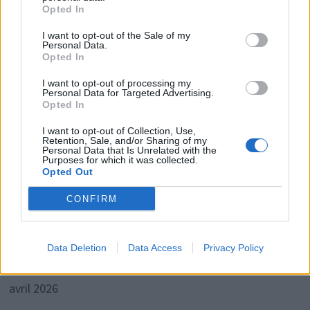
plus d’un Français sur deux
Opted In
I want to opt-out of the Sale of my
Edwardsix
sur
L’argent qu’il faut absolument garder
Personal Data.
sur son compte après un achat immobilier, selon un
Opted In
expert
I want to opt-out of processing my
Personal Data for Targeted Advertising.
Opted In
I want to opt-out of Collection, Use,
Archives
Retention, Sale, and/or Sharing of my
Personal Data that Is Unrelated with the
Purposes for which it was collected.
Opted Out
août 2026
CONFIRM
juillet 2026
juin 2026
Data Deletion
Data Access
Privacy Policy
mai 2026
avril 2026