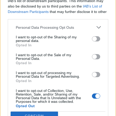
IAB’s list of downstream participants. This information may
also be disclosed by us to third parties on the
IAB’s List of
Downstream Participants
that may further disclose it to other
Articles récents
third parties.
Personal Data Processing Opt Outs
Facebook Accède à Vos Photos Sans Consentement:
I want to opt-out of the Sharing of my
Désactivez-le Facilement
personal data.
Opted In
Comment tourner la page après une rupture en 2026
I want to opt-out of the Sale of my
Découvrez la clé simple
Personal Data.
Opted In
6 phrases puissantes pour imposer le respect sans crier
I want to opt-out of processing my
Couple : les surnoms amoureux les plus donnés dans le
Personal Data for Targeted Advertising.
Opted In
monde (et les 5 préférés des Français !)
I want to opt-out of Collection, Use,
Variations du 69 : les conseils de notre sexologue pour
Retention, Sale, and/or Sharing of my
Personal Data that Is Unrelated with the
pimenter cette position sexuelle
Purposes for which it was collected.
Opted Out