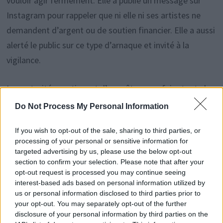
vouloir agir fermement. Elle a publié un message sur
Instagram pour rappeler que ni elle ni ses artistes ne
demandent d’argent ou de soutien financier. Elle a aussi
alerté le public sur ce type d’arnaque et invité à la
vigilance.
Les autorités continuent d’enquêter pour faire toute la
lumière sur cette affaire, qui illustre une fois de plus les
Do Not Process My Personal Information
dangers liés aux manipulations numériques et aux faux
If you wish to opt-out of the sale, sharing to third parties, or
profils en ligne.
processing of your personal or sensitive information for
targeted advertising by us, please use the below opt-out
section to confirm your selection. Please note that after your
opt-out request is processed you may continue seeing
interest-based ads based on personal information utilized by
Rechercher
us or personal information disclosed to third parties prior to
RECHERCHER
your opt-out. You may separately opt-out of the further
disclosure of your personal information by third parties on the