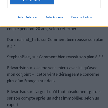
CONFIRM
Commentaires récents
Data Deletion
Data Access
Privacy Policy
Edward Burgy
sur
Voici la clé pour être heureux en
couple pendant 20 ans, selon cet expert
Doramaland_faits
sur
Comment bien réussir son plan
à 3 ?
StephenBlesy
sur
Comment bien réussir son plan à 3 ?
Edwardsix
sur
« Je me sens mieux avec lui qu’avec
mon conjoint » : cette vérité dérangeante concerne
plus d’un Français sur deux
Edwardsix
sur
L’argent qu’il faut absolument garder
sur son compte après un achat immobilier, selon un
expert