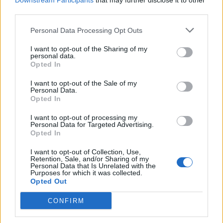
Downstream Participants
that may further disclose it to other
third parties.
Facebook Accède à Vos Photos Sans Consentement:
Désactivez-le Facilement
Personal Data Processing Opt Outs
Comment tourner la page après une rupture en 2026
I want to opt-out of the Sharing of my
personal data.
Découvrez la clé simple
Opted In
6 phrases puissantes pour imposer le respect sans crier
I want to opt-out of the Sale of my
Personal Data.
Opted In
Couple : les surnoms amoureux les plus donnés dans le
monde (et les 5 préférés des Français !)
I want to opt-out of processing my
Personal Data for Targeted Advertising.
Variations du 69 : les conseils de notre sexologue pour
Opted In
pimenter cette position sexuelle
I want to opt-out of Collection, Use,
Retention, Sale, and/or Sharing of my
Personal Data that Is Unrelated with the
Purposes for which it was collected.
Opted Out
Commentaires récents
CONFIRM