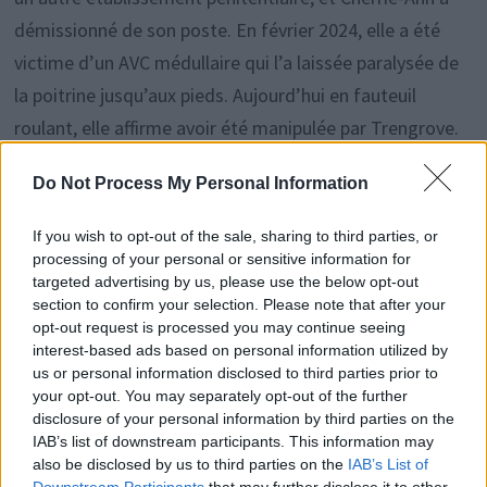
démissionné de son poste. En février 2024, elle a été
victime d’un AVC médullaire qui l’a laissée paralysée de
la poitrine jusqu’aux pieds. Aujourd’hui en fauteuil
roulant, elle affirme avoir été manipulée par Trengrove.
Quant à lui, la justice lui a ajouté deux années de prison
Do Not Process My Personal Information
aux 13 ans initialement prononcés.
If you wish to opt-out of the sale, sharing to third parties, or
processing of your personal or sensitive information for
targeted advertising by us, please use the below opt-out
Rechercher
section to confirm your selection. Please note that after your
opt-out request is processed you may continue seeing
RECHERCHER
interest-based ads based on personal information utilized by
us or personal information disclosed to third parties prior to
your opt-out. You may separately opt-out of the further
disclosure of your personal information by third parties on the
IAB’s list of downstream participants. This information may
Articles récents
also be disclosed by us to third parties on the
IAB’s List of