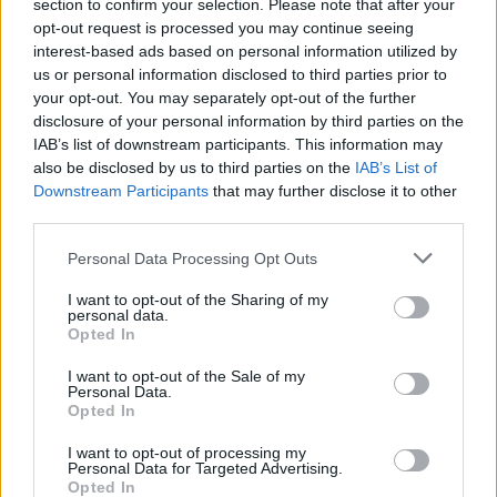
section to confirm your selection. Please note that after your
amovible. Inspirée du savoir-faire tailleur de la nouvelle
opt-out request is processed you may continue seeing
directrice artistique, la collection séduit par son minutie
interest-based ads based on personal information utilized by
us or personal information disclosed to third parties prior to
et son élégance.
your opt-out. You may separately opt-out of the further
disclosure of your personal information by third parties on the
IAB’s list of downstream participants. This information may
also be disclosed by us to third parties on the
IAB’s List of
Downstream Participants
that may further disclose it to other
Rechercher
third parties.
RECHERCHER
Personal Data Processing Opt Outs
I want to opt-out of the Sharing of my
personal data.
Opted In
Articles récents
I want to opt-out of the Sale of my
Personal Data.
Opted In
Facebook Accède à Vos Photos Sans Consentement:
Désactivez-le Facilement
I want to opt-out of processing my
Personal Data for Targeted Advertising.
Opted In
Comment tourner la page après une rupture en 2026