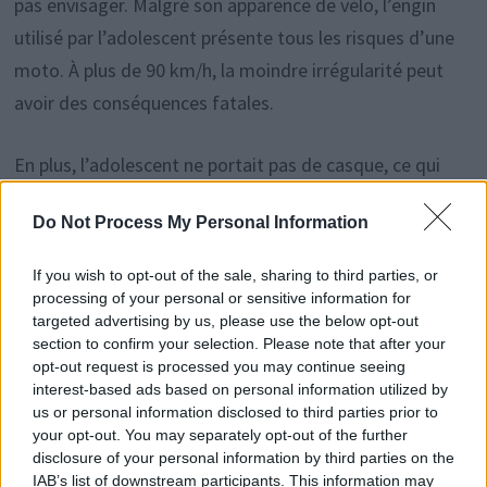
pas envisager. Malgré son apparence de vélo, l’engin
utilisé par l’adolescent présente tous les risques d’une
moto. À plus de 90 km/h, la moindre irrégularité peut
avoir des conséquences fatales.
En plus, l’adolescent ne portait pas de casque, ce qui
aggrave encore le danger. Sur une route où la vitesse
Do Not Process My Personal Information
des véhicules peut atteindre ou dépasser 110 km/h, la
présence d’un VTT aussi léger et instable constitue une
If you wish to opt-out of the sale, sharing to third parties, or
menace sérieuse, voire un scénario catastrophe.
processing of your personal or sensitive information for
targeted advertising by us, please use the below opt-out
section to confirm your selection. Please note that after your
Conséquences juridiques et
opt-out request is processed you may continue seeing
interest-based ads based on personal information utilized by
saisie du VTT
us or personal information disclosed to third parties prior to
your opt-out. You may separately opt-out of the further
disclosure of your personal information by third parties on the
Sur le plan judiciaire, le jeune homme a échappé à une
IAB’s list of downstream participants. This information may