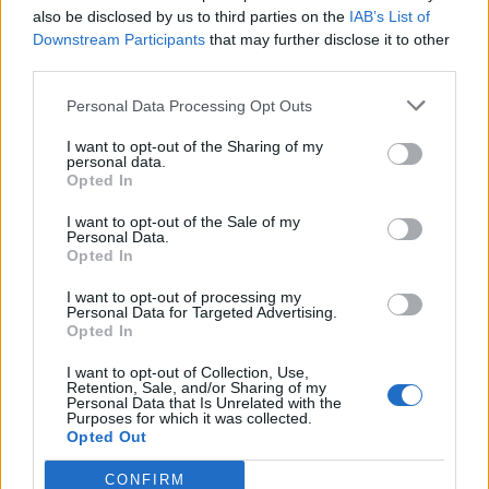
sanction pour excès de vitesse, faute de constatation
also be disclosed by us to third parties on the
IAB’s List of
Downstream Participants
that may further disclose it to other
radar. Toutefois, il n’est pas sorti indemne de cette
third parties.
affaire. Il doit faire face à plusieurs poursuites,
Personal Data Processing Opt Outs
notamment pour conduite sur l’autoroute, absence de
casque et utilisation d’un véhicule non homologué.
I want to opt-out of the Sharing of my
personal data.
Opted In
Son VTT modifié a été immédiatement saisi par les
I want to opt-out of the Sale of my
forces de l’ordre, afin de mettre fin à cette conduite
Personal Data.
Opted In
risquée.
I want to opt-out of processing my
Personal Data for Targeted Advertising.
Opted In
I want to opt-out of Collection, Use,
Rechercher
Retention, Sale, and/or Sharing of my
Personal Data that Is Unrelated with the
Purposes for which it was collected.
RECHERCHER
Opted Out
CONFIRM