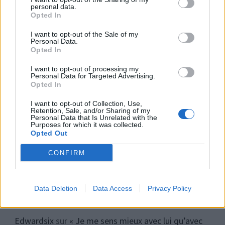
Couple : les surnoms amoureux les plus donnés dans le
personal data.
monde (et les 5 préférés des Français !)
Opted In
Variations du 69 : les conseils de notre sexologue pour
I want to opt-out of the Sale of my
Personal Data.
pimenter cette position sexuelle
Opted In
I want to opt-out of processing my
Personal Data for Targeted Advertising.
Opted In
Commentaires récents
I want to opt-out of Collection, Use,
Retention, Sale, and/or Sharing of my
Personal Data that Is Unrelated with the
Edward Burgy
sur
Voici la clé pour être heureux en
Purposes for which it was collected.
Opted Out
couple pendant 20 ans, selon cet expert
CONFIRM
Doramaland_faits
sur
Comment bien réussir son plan
à 3 ?
Data Deletion
Data Access
Privacy Policy
StephenBlesy
sur
Comment bien réussir son plan à 3 ?
Edwardsix
sur
« Je me sens mieux avec lui qu’avec