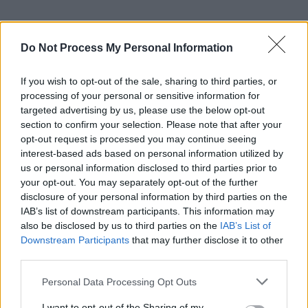
Do Not Process My Personal Information
Rechercher
If you wish to opt-out of the sale, sharing to third parties, or
RECHERCHER
processing of your personal or sensitive information for
targeted advertising by us, please use the below opt-out
section to confirm your selection. Please note that after your
opt-out request is processed you may continue seeing
Articles récents
interest-based ads based on personal information utilized by
us or personal information disclosed to third parties prior to
your opt-out. You may separately opt-out of the further
Facebook Accède à Vos Photos Sans Consentement:
disclosure of your personal information by third parties on the
IAB’s list of downstream participants. This information may
Désactivez-le Facilement
also be disclosed by us to third parties on the
IAB’s List of
Comment tourner la page après une rupture en 2026
Downstream Participants
that may further disclose it to other
third parties.
Découvrez la clé simple
Personal Data Processing Opt Outs
6 phrases puissantes pour imposer le respect sans crier
I want to opt-out of the Sharing of my