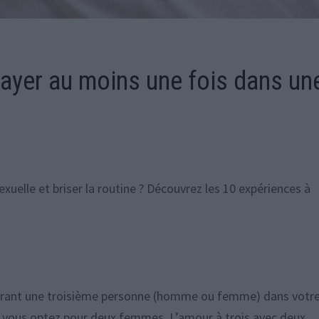
sayer au moins une fois dans un
xuelle et briser la routine ? Découvrez les 10 expériences à
égrant une troisième personne (homme ou femme) dans votr
 si vous optez pour deux femmes. L’amour à trois avec deux