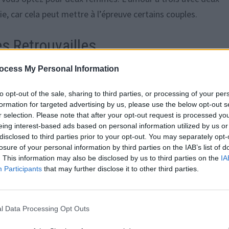
car cela peut mettre à l’épreuve certains couples.
es Retrouvailles
ocess My Personal Information
ouvailles passionnées. Essayez de vous abstenir pendant 8 à 
n qui en résultera pourrait être inoubliable.
to opt-out of the sale, sharing to third parties, or processing of your per
formation for targeted advertising by us, please use the below opt-out s
r selection. Please note that after your opt-out request is processed y
eing interest-based ads based on personal information utilized by us or
disclosed to third parties prior to your opt-out. You may separately opt-
losure of your personal information by third parties on the IAB’s list of
n de vous aventurer dans les pratiques les plus extrêmes.
. This information may also be disclosed by us to third parties on the
IA
 rapports sexuels. Le bondage est également une option
Participants
that may further disclose it to other third parties.
l Data Processing Opt Outs