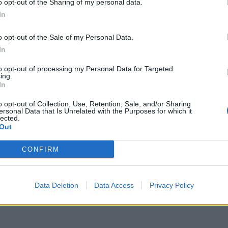
o opt-out of the Sharing of my personal data.
In
fois. C’est un excellent moyen de découvrir si cela vous plaî
o opt-out of the Sale of my Personal Data.
In
to opt-out of processing my Personal Data for Targeted
ing.
In
ays ou d’une rencontre dans un pays lointain, profitez des
o opt-out of Collection, Use, Retention, Sale, and/or Sharing
 un ajout exotique à votre répertoire.
ersonal Data that Is Unrelated with the Purposes for which it
lected.
Out
e Plus Âgée
CONFIRM
désignée comme une « cougar. » L’expérience pourrait être
Data Deletion
Data Access
Privacy Policy