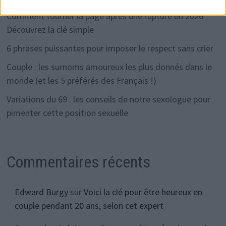
Comment tourner la page après une rupture en 2026
Découvrez la clé simple
6 phrases puissantes pour imposer le respect sans crier
Couple : les surnoms amoureux les plus donnés dans le
monde (et les 5 préférés des Français !)
Variations du 69 : les conseils de notre sexologue pour
pimenter cette position sexuelle
Commentaires récents
Edward Burgy
sur
Voici la clé pour être heureux en
couple pendant 20 ans, selon cet expert