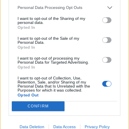
également les déplacements. Ce réseau de transports
Personal Data Processing Opt Outs
constitue un avantage important pour les retraités
I want to opt-out of the Sharing of my
souhaitant garder le contact avec leur ancienne vie ou
personal data.
Opted In
rendre visite à leur famille.
I want to opt-out of the Sale of my
Personal Data.
Opted In
I want to opt-out of processing my
Rechercher
Personal Data for Targeted Advertising.
Opted In
RECHERCHER
I want to opt-out of Collection, Use,
Retention, Sale, and/or Sharing of my
Personal Data that Is Unrelated with the
Purposes for which it was collected.
Opted Out
Articles récents
CONFIRM
Facebook Accède à Vos Photos Sans Consentement:
Désactivez-le Facilement
Data Deletion
Data Access
Privacy Policy