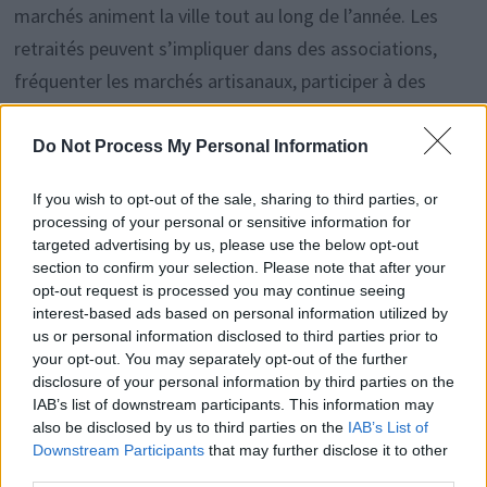
marchés animent la ville tout au long de l’année. Les
retraités peuvent s’impliquer dans des associations,
fréquenter les marchés artisanaux, participer à des
événements municipaux et nouer rapidement des liens
sociaux. La taille intermédiaire de la commune facilite
Do Not Process My Personal Information
les rencontres, que ce soit au marché, au bord de la mer
If you wish to opt-out of the sale, sharing to third parties, or
ou dans les salles de spectacle. L’intégration se fait
processing of your personal or sensitive information for
naturellement, sans formalités compliquées.
targeted advertising by us, please use the below opt-out
section to confirm your selection. Please note that after your
opt-out request is processed you may continue seeing
Une accessibilité facilitée
interest-based ads based on personal information utilized by
us or personal information disclosed to third parties prior to
your opt-out. You may separately opt-out of the further
La ville est bien connectée. Elle se trouve à environ trois
disclosure of your personal information by third parties on the
IAB’s list of downstream participants. This information may
heures en train de Paris, ce qui permet de faire des
also be disclosed by us to third parties on the
IAB’s List of
allers-retours réguliers. Les lignes ferroviaires, les bus
Downstream Participants
that may further disclose it to other
régionaux et la proximité des aéroports facilitent
third parties.