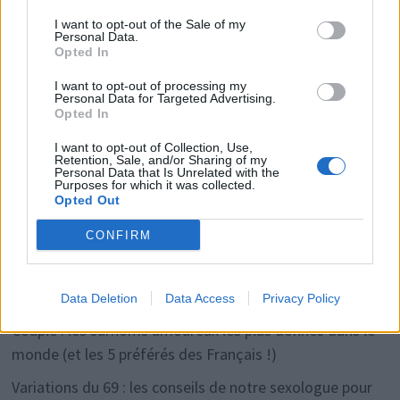
Rechercher
I want to opt-out of the Sale of my
RECHERCHER
Personal Data.
Opted In
I want to opt-out of processing my
Personal Data for Targeted Advertising.
Opted In
Articles récents
I want to opt-out of Collection, Use,
Retention, Sale, and/or Sharing of my
Personal Data that Is Unrelated with the
Facebook Accède à Vos Photos Sans Consentement:
Purposes for which it was collected.
Opted Out
Désactivez-le Facilement
CONFIRM
Comment tourner la page après une rupture en 2026
Découvrez la clé simple
6 phrases puissantes pour imposer le respect sans crier
Data Deletion
Data Access
Privacy Policy
Couple : les surnoms amoureux les plus donnés dans le
monde (et les 5 préférés des Français !)
Variations du 69 : les conseils de notre sexologue pour