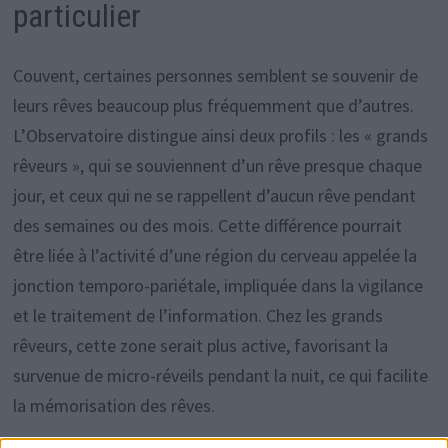
particulier
Couvent, certaines personnes semblent se souvenir de
leurs rêves beaucoup plus fréquemment que d’autres.
L’Observatoire distingue ainsi deux profils : les « grands
rêveurs », qui se souviennent d’un rêve presque chaque
jour, et ceux qui ne se rappellent d’aucun rêve pendant
des semaines ou des mois. Cette différence pourrait
être liée à l’activité d’une région du cerveau appelée la
jonction temporo-pariétale, impliquée dans la vigilance
et le traitement de l’information. Chez les grands
rêveurs, cette zone serait plus active, favorisant la
survenue de micro-réveils pendant la nuit, ce qui facilite
la mémorisation des rêves.