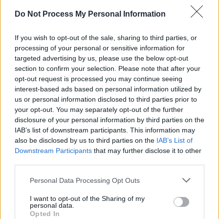
Plusieurs autres facteurs influencent aussi la capacité à
Do Not Process My Personal Information
se souvenir de ses rêves. Les femmes, par exemple,
rapportent en moyenne davantage de souvenirs
If you wish to opt-out of the sale, sharing to third parties, or
processing of your personal or sensitive information for
oniriques que les hommes, ce qui pourrait être lié à une
targeted advertising by us, please use the below opt-out
plus grande tendance à analyser et à intérioriser leurs
section to confirm your selection. Please note that after your
opt-out request is processed you may continue seeing
émotions. L’âge joue également un rôle : avec le temps,
interest-based ads based on personal information utilized by
la durée du sommeil paradoxal diminue, ce qui réduit la
us or personal information disclosed to third parties prior to
probabilité de se réveiller pendant un rêve. Oublier ses
your opt-out. You may separately opt-out of the further
disclosure of your personal information by third parties on the
rêves n’est donc pas un signe que l’on ne rêve pas. Au
IAB’s list of downstream participants. This information may
contraire, nous faisons tous des rêves chaque nuit. Mais
also be disclosed by us to third parties on the
IAB’s List of
Downstream Participants
that may further disclose it to other
notre cerveau ne conserve souvent qu’une trace très
third parties.
fugace, sauf si le réveil intervient au bon moment.
Personal Data Processing Opt Outs
I want to opt-out of the Sharing of my
personal data.
Opted In