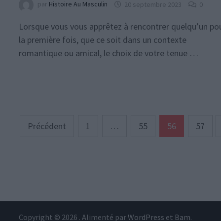
par
Histoire Au Masculin
20 septembre 2023
0
Lorsque vous vous apprêtez à rencontrer quelqu’un po
la première fois, que ce soit dans un contexte
romantique ou amical, le choix de votre tenue …
Pagination
Précédent
1
…
55
56
57
des
publications
Copyright © 2026
. Alimenté par
WordPress
et
Bam
.