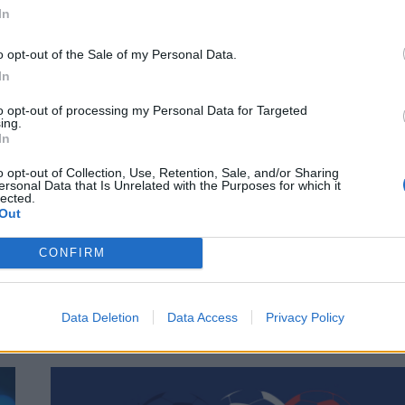
In
o opt-out of the Sale of my Personal Data.
In
BIEN-ÊTRE
Quelles sont les clés d’une relation
to opt-out of processing my Personal Data for Targeted
ing.
!
heureuse ?
In
par
Histoire Au Masculin
24 septembre 2023
0
o opt-out of Collection, Use, Retention, Sale, and/or Sharing
ersonal Data that Is Unrelated with the Purposes for which it
lected.
ut
Lorsque l’amour est au rendez-vous, il est naturel de
Out
té
vouloir passer chaque instant avec son partenaire.
CONFIRM
Cependant, une réflexion intéressante se dessine : la
…
Data Deletion
Data Access
Privacy Policy