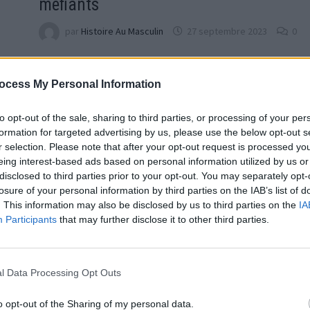
méfiants
par
Histoire Au Masculin
27 septembre 2023
0
En astrologie, la personnalité et les traits de caractè
sont souvent attribués aux signes du zodiaque. Par
ocess My Personal Information
ces traits, la confiance envers autrui varie
considérablement …
to opt-out of the sale, sharing to third parties, or processing of your per
formation for targeted advertising by us, please use the below opt-out s
r selection. Please note that after your opt-out request is processed y
eing interest-based ads based on personal information utilized by us or
disclosed to third parties prior to your opt-out. You may separately opt-
losure of your personal information by third parties on the IAB’s list of
. This information may also be disclosed by us to third parties on the
IA
Participants
that may further disclose it to other third parties.
l Data Processing Opt Outs
o opt-out of the Sharing of my personal data.