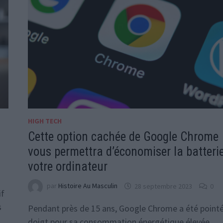
HIGH TECH
Cette option cachée de Google Chrome
vous permettra d’économiser la batteri
votre ordinateur
par
Histoire Au Masculin
28 septembre 2023
0
if
s
Pendant près de 15 ans, Google Chrome a été point
…
doigt pour sa consommation énergétique élevée.