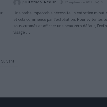
par
Histoire Au Masculin
17 septembre 2023
0
ur
Une barbe impeccable nécessite un entretien minuti
et cela commence par l’exfoliation. Pour éviter les po
sous-cutanés et afficher une peau zéro défaut, l’exfo
visage …
Suivant