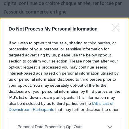
digital continue de croître chaque année, renforcée par
l’essor du commerce en ligne.
Do Not Process My Personal Information
Rechercher
If you wish to opt-out of the sale, sharing to third parties, or
processing of your personal or sensitive information for
RECHERCHER
targeted advertising by us, please use the below opt-out
section to confirm your selection. Please note that after your
opt-out request is processed you may continue seeing
interest-based ads based on personal information utilized by
Articles récents
us or personal information disclosed to third parties prior to
your opt-out. You may separately opt-out of the further
disclosure of your personal information by third parties on the
IAB’s list of downstream participants. This information may
Facebook Accède à Vos Photos Sans Consentement:
also be disclosed by us to third parties on the
IAB’s List of
Désactivez-le Facilement
Downstream Participants
that may further disclose it to other
third parties.
Comment tourner la page après une rupture en 2026
Découvrez la clé simple
Personal Data Processing Opt Outs