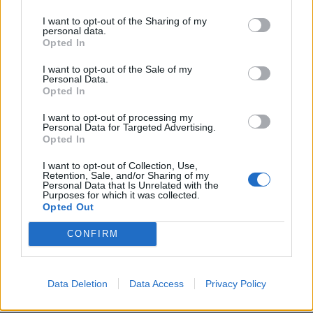
6 phrases puissantes pour imposer le respect sans crier
I want to opt-out of the Sharing of my
personal data.
Opted In
Couple : les surnoms amoureux les plus donnés dans le
monde (et les 5 préférés des Français !)
I want to opt-out of the Sale of my
Personal Data.
Variations du 69 : les conseils de notre sexologue pour
Opted In
pimenter cette position sexuelle
I want to opt-out of processing my
Personal Data for Targeted Advertising.
Opted In
I want to opt-out of Collection, Use,
Commentaires récents
Retention, Sale, and/or Sharing of my
Personal Data that Is Unrelated with the
Purposes for which it was collected.
Opted Out
Edward Burgy
sur
Voici la clé pour être heureux en
CONFIRM
couple pendant 20 ans, selon cet expert
Doramaland_faits
sur
Comment bien réussir son plan
Data Deletion
Data Access
Privacy Policy
à 3 ?