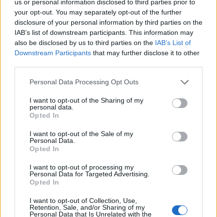
us or personal information disclosed to third parties prior to
your opt-out. You may separately opt-out of the further
disclosure of your personal information by third parties on the
Rechercher
IAB’s list of downstream participants. This information may
RECHERCHER
also be disclosed by us to third parties on the
IAB’s List of
Downstream Participants
that may further disclose it to other
third parties.
Personal Data Processing Opt Outs
Articles récents
I want to opt-out of the Sharing of my
personal data.
Opted In
Facebook Accède à Vos Photos Sans Consentement:
I want to opt-out of the Sale of my
Désactivez-le Facilement
Personal Data.
Opted In
Comment tourner la page après une rupture en 2026
Découvrez la clé simple
I want to opt-out of processing my
Personal Data for Targeted Advertising.
Opted In
6 phrases puissantes pour imposer le respect sans crier
I want to opt-out of Collection, Use,
Couple : les surnoms amoureux les plus donnés dans le
Retention, Sale, and/or Sharing of my
Personal Data that Is Unrelated with the
monde (et les 5 préférés des Français !)