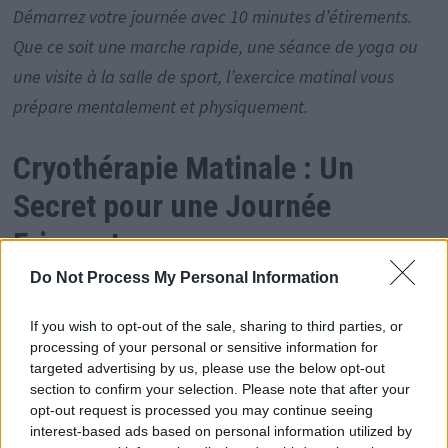
Démarrez votre journée avec 10 minutes d’étirements.
Que ce soit une marche rapide, une séance de yoga ou
une visite à la salle de sport, l’exercice matinal vous
prépare mentalement et physiquement.
Cryothérapie Matinale : Un
Secret pour une Journée
Fringante
Do Not Process My Personal Information
Explorez la cryothérapie matinale, comme le pratiquent
If you wish to opt-out of the sale, sharing to third parties, or
Tim Ferriss et l’actrice Alia Bhatt. Découvrez comment le
processing of your personal or sensitive information for
choc du froid peut vous rendre alerte et plein d’énergie
targeted advertising by us, please use the below opt-out
section to confirm your selection. Please note that after your
dès le début de la journée.
opt-out request is processed you may continue seeing
interest-based ads based on personal information utilized by