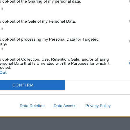
o opt-out of the Sharing of my personal data.
In
es défauts et qualités, comprenant que la perfection n’exis
o opt-out of the Sale of my Personal Data.
In
to opt-out of processing my Personal Data for Targeted
ing.
In
o opt-out of Collection, Use, Retention, Sale, and/or Sharing
 passer tout votre temps ensemble, assurez-vous de continue
ersonal Data that Is Unrelated with the Purposes for which it
lected.
 solo et retrouvant vos amis.
Out
CONFIRM
Data Deletion
Data Access
Privacy Policy
us. Enfilez des vêtements flatteurs, soignez votre apparence