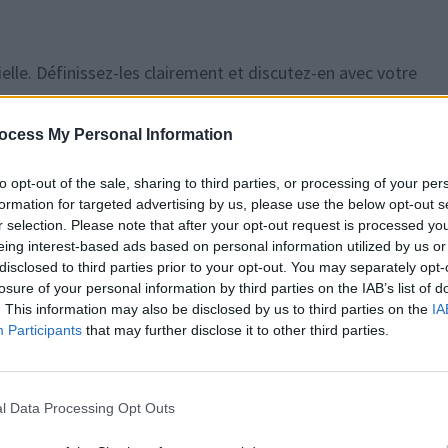
elle. Définissez-les clairement et discutez-en avec votre
ocess My Personal Information
to opt-out of the sale, sharing to third parties, or processing of your per
formation for targeted advertising by us, please use the below opt-out s
tion. Ouvrez votre cœur, partagez vos pensées, et dialoguez
r selection. Please note that after your opt-out request is processed y
eing interest-based ads based on personal information utilized by us or
disclosed to third parties prior to your opt-out. You may separately opt-
losure of your personal information by third parties on the IAB’s list of
. This information may also be disclosed by us to third parties on the
IA
Participants
that may further disclose it to other third parties.
 de vos amours passées. Évitez de parler constamment de vos 
l Data Processing Opt Outs