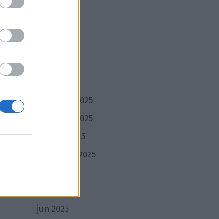
mai 2026
avril 2026
te
mars 2026
février 2026
janvier 2026
décembre 2025
r à
novembre 2025
octobre 2025
septembre 2025
août 2025
, et
juillet 2025
juin 2025