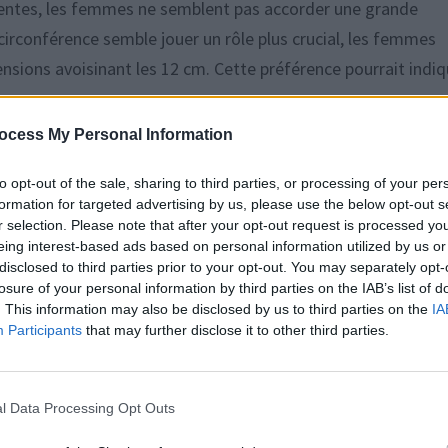
tentes, les femmes ne semblent pas accorder une grande
circonférence semble jouer un rôle plus crucial, les femmes
ensions avoisinant les 12 cm. Cette préférence pourrait indi
ont constaté que les consommateurs ne montraient aucune
ocess My Personal Information
caractéristiques réalistes, à l’exception d’une texture veineu
to opt-out of the sale, sharing to third parties, or processing of your per
formation for targeted advertising by us, please use the below opt-out s
r selection. Please note that after your opt-out request is processed y
eing interest-based ads based on personal information utilized by us or
disclosed to third parties prior to your opt-out. You may separately opt-
ssantes, les chercheurs ont souligné certaines limites à pre
losure of your personal information by third parties on the IAB’s list of
. This information may also be disclosed by us to third parties on the
IA
Participants
that may further disclose it to other third parties.
lusions reposent sur une seule mesure de la taille moyenne d
ats.
l Data Processing Opt Outs
 les sex toys de l’entreprise Lovehoney, ce qui signifie que le