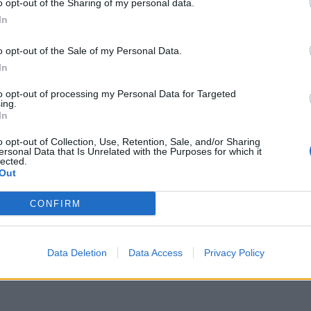
o opt-out of the Sharing of my personal data.
s consommateurs britanniques.
In
ent également provenir d’hommes, ce qui peut influencer les
o opt-out of the Sale of my Personal Data.
In
to opt-out of processing my Personal Data for Targeted
ing.
In
o opt-out of Collection, Use, Retention, Sale, and/or Sharing
ersonal Data that Is Unrelated with the Purposes for which it
lected.
Out
CONFIRM
Data Deletion
Data Access
Privacy Policy