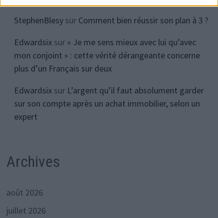
StephenBlesy
sur
Comment bien réussir son plan à 3 ?
Edwardsix
sur
« Je me sens mieux avec lui qu’avec
mon conjoint » : cette vérité dérangeante concerne
plus d’un Français sur deux
Edwardsix
sur
L’argent qu’il faut absolument garder
sur son compte après un achat immobilier, selon un
expert
Archives
août 2026
juillet 2026