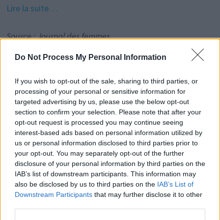
Lire la suite…
Source : Journal des femmes
Do Not Process My Personal Information
If you wish to opt-out of the sale, sharing to third parties, or
Rechercher
processing of your personal or sensitive information for
targeted advertising by us, please use the below opt-out
RECHERCHER
section to confirm your selection. Please note that after your
opt-out request is processed you may continue seeing
interest-based ads based on personal information utilized by
us or personal information disclosed to third parties prior to
Articles récents
your opt-out. You may separately opt-out of the further
disclosure of your personal information by third parties on the
IAB’s list of downstream participants. This information may
also be disclosed by us to third parties on the
IAB’s List of
Facebook Accède à Vos Photos Sans Consentement:
Downstream Participants
that may further disclose it to other
Désactivez-le Facilement
third parties.
Comment tourner la page après une rupture en 2026