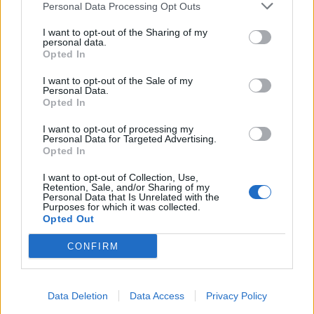
Personal Data Processing Opt Outs
Découvrez la clé simple
I want to opt-out of the Sharing of my
6 phrases puissantes pour imposer le respect sans crier
personal data.
Opted In
Couple : les surnoms amoureux les plus donnés dans le
I want to opt-out of the Sale of my
monde (et les 5 préférés des Français !)
Personal Data.
Opted In
Variations du 69 : les conseils de notre sexologue pour
I want to opt-out of processing my
pimenter cette position sexuelle
Personal Data for Targeted Advertising.
Opted In
I want to opt-out of Collection, Use,
Retention, Sale, and/or Sharing of my
Commentaires récents
Personal Data that Is Unrelated with the
Purposes for which it was collected.
Opted Out
Edward Burgy
sur
Voici la clé pour être heureux en
CONFIRM
couple pendant 20 ans, selon cet expert
Doramaland_faits
sur
Comment bien réussir son plan
Data Deletion
Data Access
Privacy Policy
à 3 ?