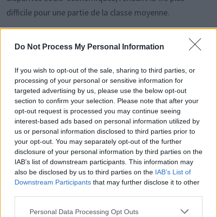
difficile pour une partie de la classe moyenne.
Les revenus faibles en Wallonie et à
Do Not Process My Personal Information
Bruxelles
If you wish to opt-out of the sale, sharing to third parties, or
processing of your personal or sensitive information for
Les communes avec les revenus médians les plus faibles
targeted advertising by us, please use the below opt-out
se trouvent principalement en région bruxelloise et en
section to confirm your selection. Please note that after your
opt-out request is processed you may continue seeing
Wallonie.
Saint-Josse-ten-Noode
affiche le revenu
interest-based ads based on personal information utilized by
médian le plus bas du pays, à seulement 20 815 euros.
us or personal information disclosed to third parties prior to
your opt-out. You may separately opt-out of the further
Parmi d’autres, on trouve
Farciennes, Charleroi, Liège
disclosure of your personal information by third parties on the
et Dison. Ces territoires font face à des difficultés
IAB’s list of downstream participants. This information may
structurelles telles que un chômage élevé, peu
also be disclosed by us to third parties on the
IAB’s List of
Downstream Participants
that may further disclose it to other
d’opportunités locales et une forte dépendance aux
third parties.
aides sociales. Pour beaucoup de ménages, il devient
Personal Data Processing Opt Outs
difficile de maintenir un niveau de vie correct.