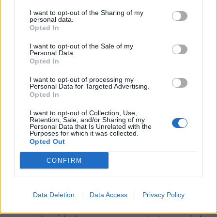
I want to opt-out of the Sharing of my
personal data.
Ce que mesure réellement le revenu
Opted In
médian
I want to opt-out of the Sale of my
Personal Data.
Opted In
Le revenu médian indiqué par Statbel correspond au
I want to opt-out of processing my
revenu disponible équivalent
administratif
. Il est
Personal Data for Targeted Advertising.
Opted In
calculé à partir de diverses sources : revenus
I want to opt-out of Collection, Use,
professionnels, allocations sociales, pensions, revenus
Retention, Sale, and/or Sharing of my
Personal Data that Is Unrelated with the
locatifs ou de capitaux. Cet indicateur donne une idée
Purposes for which it was collected.
Opted Out
réaliste du niveau de vie dans chaque commune. Un
revenu médian élevé signifie qu’une majorité de la
CONFIRM
population dispose de ressources financières
confortables. À l’inverse, un revenu faible reflète de
Data Deletion
Data Access
Privacy Policy
fortes inégalités. Ces données permettent de mieux