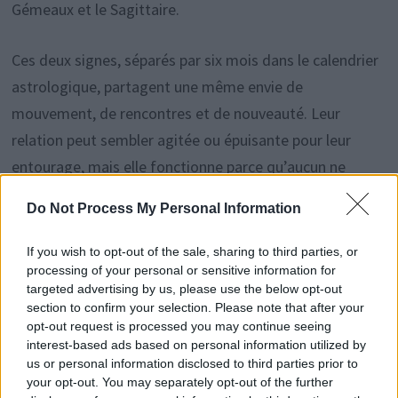
Gémeaux et le Sagittaire.
Ces deux signes, séparés par six mois dans le calendrier
astrologique, partagent une même envie de
mouvement, de rencontres et de nouveauté. Leur
relation peut sembler agitée ou épuisante pour leur
entourage, mais elle fonctionne parce qu’aucun ne
cherche à freiner l’autre. Ils sont souvent les premiers à
Do Not Process My Personal Information
organiser une sortie improvisée un mercredi soir ou à
rester jusqu’au bout d’une soirée d’été.
If you wish to opt-out of the sale, sharing to third parties, or
processing of your personal or sensitive information for
targeted advertising by us, please use the below opt-out
Les couples qui peinent à durer
section to confirm your selection. Please note that after your
opt-out request is processed you may continue seeing
interest-based ads based on personal information utilized by
En revanche, certains signes ont du mal à s’entendre sur
us or personal information disclosed to third parties prior to
la durée. Par exemple, le couple Gémeaux et Capricorne
your opt-out. You may separately opt-out of the further