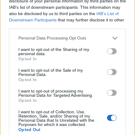
disclosure of your personal information by third parties on the
rencontre souvent des incompréhensions. Le Gémeaux
IAB’s list of downstream participants. This information may
fonctionne sur l’enthousiasme, l’imprévu et les
also be disclosed by us to third parties on the
IAB’s List of
Downstream Participants
that may further disclose it to other
discussions variées, tandis que le Capricorne préfère
third parties.
cadrer, organiser et avancer méthodiquement.
Personal Data Processing Opt Outs
De même, le duo Poissons et Bélier peut être difficile à
I want to opt-out of the Sharing of my
personal data.
maintenir. Le Bélier est impulsif, agit vite sans toujours
Opted In
réfléchir, alors que le Poissons absorbe beaucoup
I want to opt-out of the Sale of my
d’émotions et préfère prendre son temps. Bien qu’ils
Personal Data.
Opted In
puissent être attirés au départ par leurs différences, le
I want to opt-out of processing my
quotidien révèle souvent des rythmes incompatibles.
Personal Data for Targeted Advertising.
Opted In
I want to opt-out of Collection, Use,
Retention, Sale, and/or Sharing of my
Personal Data that Is Unrelated with the
Rechercher
Purposes for which it was collected.
Opted Out