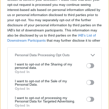
opt-out request is processed you may continue seeing
conscienciosité et l’organisation
interest-based ads based on personal information utilized by
us or personal information disclosed to third parties prior to
your opt-out. You may separately opt-out of the further
Selon le modèle de personnalité Big Five, souvent
disclosure of your personal information by third parties on the
évoqué par le magazine Psychologies, cette réaction
IAB’s list of downstream participants. This information may
also be disclosed by us to third parties on the
IAB’s List of
rapide est aussi liée à un profil consciencieux et
Downstream Participants
that may further disclose it to other
agréable. La
conscienciosité
désigne un sens du devoir,
third parties.
la fiabilité, et la volonté de régler rapidement ce qui doit
Personal Data Processing Opt Outs
l’être. L’
agréabilité
concerne la bienveillance et la
I want to opt-out of the Sharing of my
coopération, ce qui pousse à ne pas laisser l’autre en
personal data.
Opted In
attente.
I want to opt-out of the Sale of my
Personal Data.
Répondre vite traduit alors un réel engagement à
Opted In
respecter ses promesses, qu’elles soient personnelles
I want to opt-out of processing my
ou professionnelles. Tina Fey souligne aussi que ces
Personal Data for Targeted Advertising.
Opted In