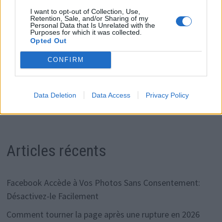
profils sont capables de passer d’une tâche à une autre
I want to opt-out of Collection, Use,
sans stress excessif et qu’ils traitent les SMS
Retention, Sale, and/or Sharing of my
Personal Data that Is Unrelated with the
rapidement, sans les laisser sans réponse.
Purposes for which it was collected.
Opted Out
CONFIRM
Rechercher
Data Deletion
Data Access
Privacy Policy
RECHERCHER
Articles récents
Facebook Accède à Vos Photos Sans Consentement:
Désactivez-le Facilement
Comment tourner la page après une rupture en 2026