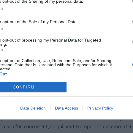
ordinateurs, ont vu leur prix baisser en moyenne de seulem
o opt-out of the Sharing of my personal data.
In
-vaisselle ou micro-ondes, ont connu une baisse encore moin
ne atteint tout juste -3,7 %. Ces chiffres montrent que les
o opt-out of the Sale of my Personal Data.
 toujours représentatives de la réalité.
In
to opt-out of processing my Personal Data for Targeted
n hausse
ing.
In
o opt-out of Collection, Use, Retention, Sale, and/or Sharing
hangé ou ont même augmenté pendant le Black Friday. Par
ersonal Data that Is Unrelated with the Purposes for which it
lected.
ée dernière aurait été à prix constant, alors qu’elle était
Out
er aurait été vendu à un prix supérieur à celui pratiqué juste
CONFIRM
ise alors que le prix a été volontairement gonflé au préalab
rence ». La loi stipule que ce prix doit correspondre au tarif
Data Deletion
Data Access
Privacy Policy
Cependant, certains commerçants contournent cette règle en
ur celui d’un concurrent, ce qui peut tromper le consommateu