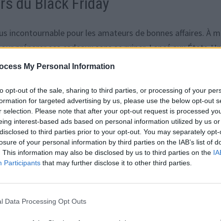
ors du Black Friday
us incontournable pour les amateurs de bonnes affaires. À m
pour préparer ses cadeaux sans se ruiner. Lancé aux États-Un
rapidement popularisé en France depuis le début des années 
ocess My Personal Information
uctions importantes, allant parfois jusqu’à -70 % ou plus, a
to opt-out of the sale, sharing to third parties, or processing of your per
 pour étaler les promotions sur plusieurs jours ou semaines
formation for targeted advertising by us, please use the below opt-out s
r selection. Please note that after your opt-out request is processed y
uses
eing interest-based ads based on personal information utilized by us or
disclosed to third parties prior to your opt-out. You may separately opt-
losure of your personal information by third parties on the IAB’s list of
re, est devenu le moment où il faut sortir sa carte bleue.
. This information may also be disclosed by us to third parties on the
IA
Participants
that may further disclose it to other third parties.
èle que ces promotions sont souvent moins avantageuses
ticles entre le Black Friday et le reste du mois de novembre,
ductions moyennes ne dépassaient pas -4 %.
l Data Processing Opt Outs