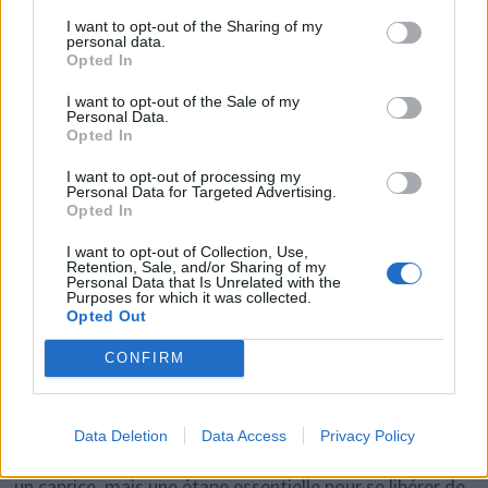
I want to opt-out of the Sharing of my
s’apaiser, éviter les échanges excessifs. Cela permet
personal data.
Opted In
parfois de traverser ce deuil amical sans rupture brutale.
I want to opt-out of the Sale of my
Personal Data.
Psychology Today rappelle aussi qu’il est important
Opted In
d’avoir un large réseau de soutien social. Ne pas
I want to opt-out of processing my
attendre qu’une seule personne réponde à tous vos
Personal Data for Targeted Advertising.
Opted In
besoins favorise des relations plus équilibrées. Accepter
I want to opt-out of Collection, Use,
qu’un lien s’allège ouvre la voie à une diversité de
Retention, Sale, and/or Sharing of my
Personal Data that Is Unrelated with the
relations où la réciprocité est réelle. Enfin, il est souvent
Purposes for which it was collected.
Opted Out
nécessaire de prendre soin de soi en étant un bon ami
pour soi-même, en faisant le travail intérieur pour mieux
CONFIRM
comprendre ce que l’on souhaite dans ses relations. Se
recentrer sur soi après une rupture amicale,
Data Deletion
Data Access
Privacy Policy
éventuellement avec l’aide d’un professionnel, n’est pas
un caprice, mais une étape essentielle pour se libérer de