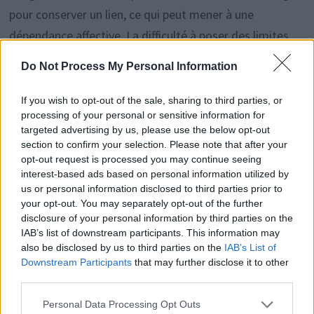
pour conserver un lien, ce qui peut mener à une
dépendance affective. La difficulté à poser des limites
personnelles est alors un signal d’alarme.
Do Not Process My Personal Information
Se protéger sans forcément
If you wish to opt-out of the sale, sharing to third parties, or
processing of your personal or sensitive information for
parler d’amitié toxique
targeted advertising by us, please use the below opt-out
section to confirm your selection. Please note that after your
opt-out request is processed you may continue seeing
Il ne s’agit pas toujours d’une amitié toxique. Celle-ci
interest-based ads based on personal information utilized by
implique des dénigrements répétés, du chantage ou un
us or personal information disclosed to third parties prior to
your opt-out. You may separately opt-out of the further
non-respect clair de vos limites. Une amitié qui ne vous
disclosure of your personal information by third parties on the
ressemble plus peut simplement être devenue
IAB’s list of downstream participants. This information may
also be disclosed by us to third parties on the
IAB’s List of
déséquilibrée ou éloignée de qui vous êtes aujourd’hui.
Downstream Participants
that may further disclose it to other
third parties.
Pour y faire face, il est possible d’établir une distance
Personal Data Processing Opt Outs
progressive : dire non plus souvent, laisser la relation