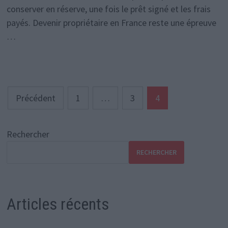
conserver en réserve, une fois le prêt signé et les frais
payés. Devenir propriétaire en France reste une épreuve
…
Pagination
Précédent
1
…
3
4
des
publications
Rechercher
RECHERCHER
Articles récents