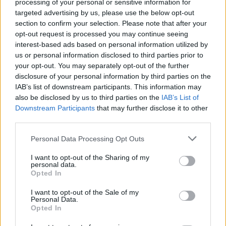
processing of your personal or sensitive information for
couple pendant 20 ans, selon cet expert
targeted advertising by us, please use the below opt-out
section to confirm your selection. Please note that after your
Doramaland_faits
sur
Comment bien réussir son plan
opt-out request is processed you may continue seeing
à 3 ?
interest-based ads based on personal information utilized by
us or personal information disclosed to third parties prior to
StephenBlesy
sur
Comment bien réussir son plan à 3 ?
your opt-out. You may separately opt-out of the further
disclosure of your personal information by third parties on the
Edwardsix
sur
« Je me sens mieux avec lui qu’avec
IAB’s list of downstream participants. This information may
also be disclosed by us to third parties on the
IAB’s List of
mon conjoint » : cette vérité dérangeante concerne
Downstream Participants
that may further disclose it to other
plus d’un Français sur deux
third parties.
Edwardsix
sur
L’argent qu’il faut absolument garder
Personal Data Processing Opt Outs
sur son compte après un achat immobilier, selon un
I want to opt-out of the Sharing of my
expert
personal data.
Opted In
I want to opt-out of the Sale of my
Personal Data.
Archives
Opted In